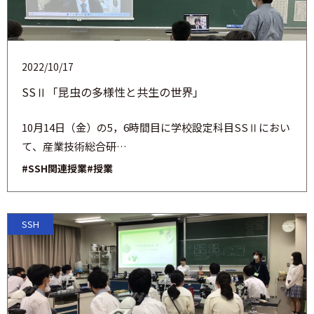
2022/10/17
SSⅡ「昆虫の多様性と共生の世界」
10月14日（金）の5，6時間目に学校設定科目SSⅡにおい
て、産業技術総合研…
#SSH関連授業
#授業
SSH