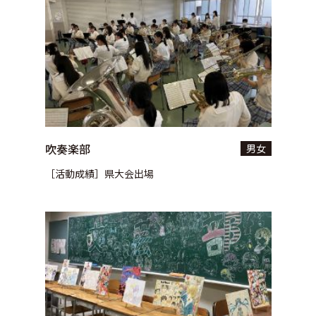
吹奏楽部
男女
［活動成績］県大会出場