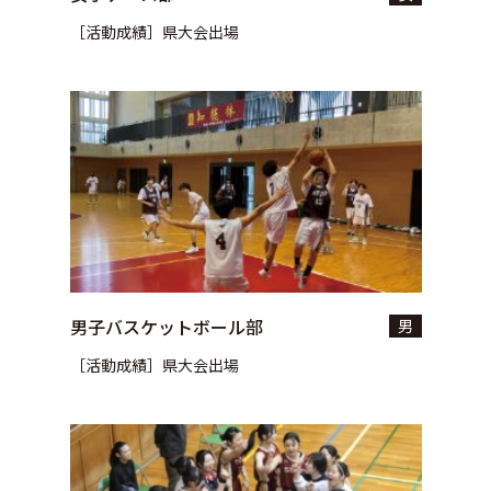
［活動成績］県大会出場
男子バスケットボール部
男
［活動成績］県大会出場