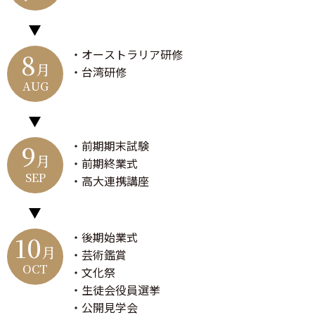
オーストラリア
研修
8
月
台湾研修
AUG
前期期末試験
9
月
前期終業式
SEP
高大連携講座
後期始業式
10
月
芸術鑑賞
OCT
文化祭
生徒会役員選挙
公開見学会