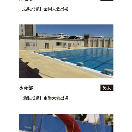
［活動成績］全国大会出場
水泳部
男女
［活動成績］東海大会出場