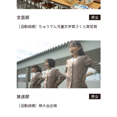
文芸部
男女
［活動成績］ちゅうでん児童文学賞さくら賞受賞
放送部
男女
［活動成績］県大会出場