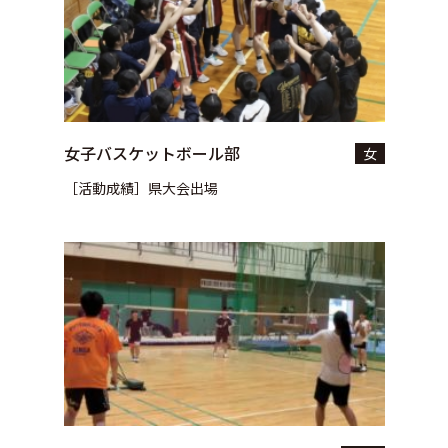
女子バスケットボール部
女
［活動成績］県大会出場