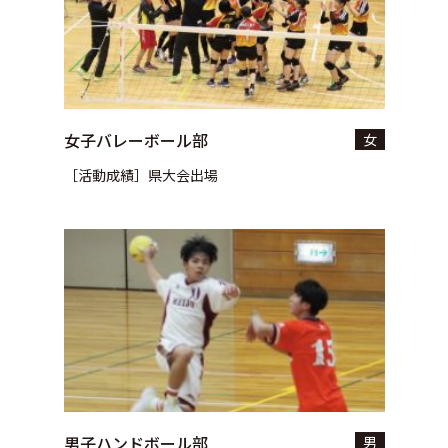
女子バレーボール部
女
［活動成績］県大会出場
男子ハンドボール部
男