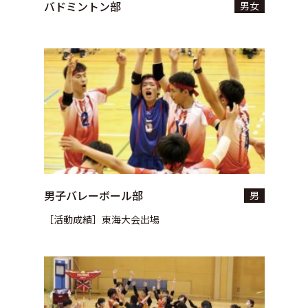
バドミントン部
男女
男子バレーボール部
男
［活動成績］東海大会出場