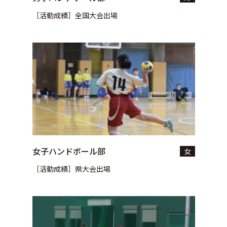
［活動成績］全国大会出場
女子ハンドボール部
女
［活動成績］県大会出場