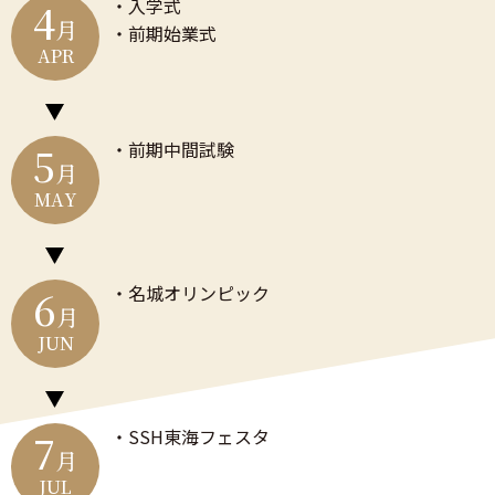
入学式
4
月
前期始業式
APR
前期中間試験
5
月
MAY
名城オリンピック
6
月
JUN
SSH東海フェスタ
7
月
JUL