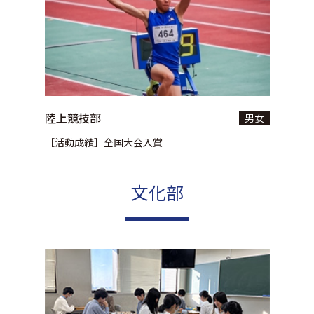
陸上競技部
男女
［活動成績］全国大会入賞
文化部