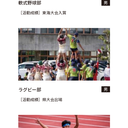
軟式野球部
男
［活動成績］東海大会入賞
ラグビー部
男
［活動成績］県大会出場