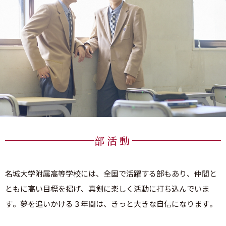
部活動
名城大学附属高等学校には、全国で活躍する部もあり、
仲間と
ともに高い目標を掲げ、真剣に楽しく活動に打ち込んでいま
す。
夢を追いかける３年間は、きっと大きな自信になります。