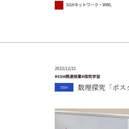
SGHネットワーク・WWL
2022/12/21
#SSH関連授業
#探究学習
数理探究「ポス
SSH