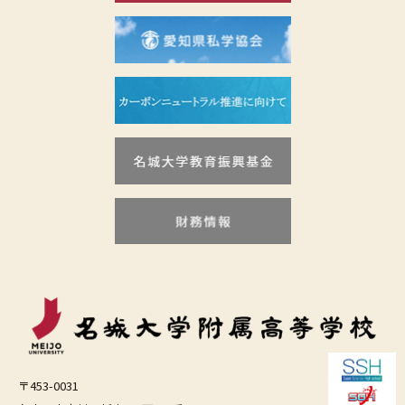
〒453-0031